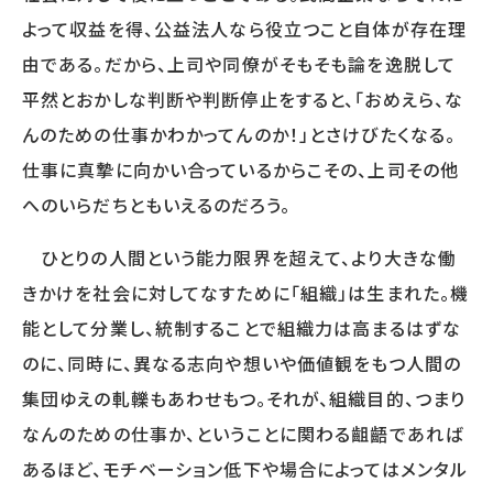
よって収益を得、公益法人なら役立つこと自体が存在理
由である。だから、上司や同僚がそもそも論を逸脱して
OTHER
平然とおかしな判断や判断停止をすると、「おめえら、な
HRデータ解説
コラム
んのための仕事かわかってんのか！」とさけびたくなる。
ニュースリリース
仕事に真摯に向かい合っているからこその、上司その他
メールマガジン購読申込フォーム
へのいらだちともいえるのだろう。
オピニオン
ひとりの人間という能力限界を超えて、より大きな働
きかけを社会に対してなすために「組織」は生まれた。機
BOOKS
能として分業し、統制することで組織力は高まるはずな
書籍紹介
のに、同時に、異なる志向や想いや価値観をもつ人間の
集団ゆえの軋轢もあわせもつ。それが、組織目的、つまり
なんのための仕事か、ということに関わる齟齬であれば
CONTACT
あるほど、モチベーション低下や場合によってはメンタル