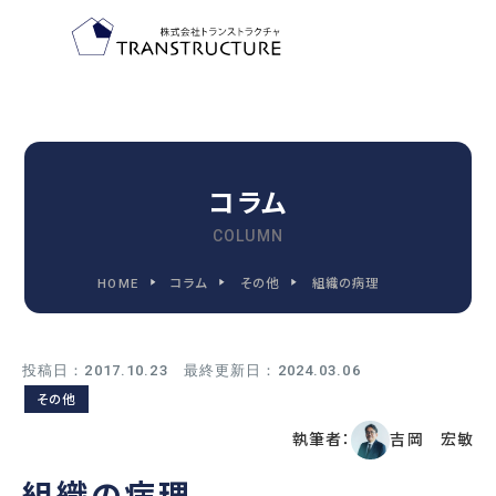
TOP-PAGE
ホーム
コラム
COLUMN
FEATURE
HOME
コラム
その他
組織の病理
トランストラクチャの特徴
投稿日：2017.10.23 最終更新日：2024.03.06
2030
その他
2030年代までに変わる
執筆者：
吉岡 宏敏
人事管理の9つの領域
組織の病理