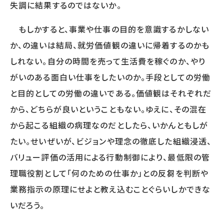
失調に結果するのではないか。
サービスに関するご相談や
資料請求をご希望の方は
もしかすると、事業や仕事の目的を意識するかしない
お気軽にお問い合わせください
か、の違いは結局、就労価値観の違いに帰着するのかも
03-5213-3931
TEL.
しれない。自分の時間を売って生活費を稼ぐのか、やり
［受付時間］平日 09:00～17:30
がいのある面白い仕事をしたいのか。手段としての労働
無料相談フォーム
と目的としての労働の違いである。価値観はそれぞれだ
から、どちらが良いということもない。ゆえに、その混在
資料請求をする
から起こる組織の病理なのだとしたら、いかんともしが
たい。せいぜいが、ビジョンや理念の徹底した組織浸透、
バリュー評価の活用による行動制御により、最低限の管
理職役割として「何のための仕事か」との反芻を判断や
業務指示の原理にせよと教え込むことぐらいしかできな
いだろう。