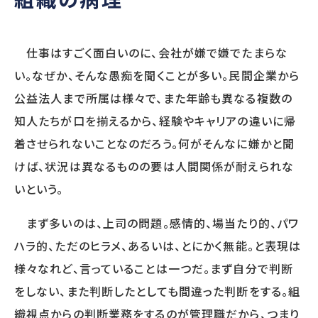
SERVICE
仕事はすごく面白いのに、会社が嫌で嫌でたまらな
提供サービス
い。なぜか、そんな愚痴を聞くことが多い。民間企業から
公益法人まで所属は様々で、また年齢も異なる複数の
調査・診断
人事制度
知人たちが口を揃えるから、経験やキャリアの違いに帰
人事アナリシスレポート®
人事制度設計
スマートアセスメント®
人事制度移行
着させられないことなのだろう。何がそんなに嫌かと聞
人材アセスメント
人事制度運用
けば、状況は異なるものの要は人間関係が耐えられな
モチベーションサーベイ
関連制度設計
いという。
360度診断
人材開発
雇用施策・その他
まず多いのは、上司の問題。感情的、場当たり的、パワ
人材育成方針策定
雇用調整施策・
ハラ的、ただのヒラメ、あるいは、とにかく無能。と表現は
教育体系構築
適正人員・人件
教育研修の企画・実施
様々なれど、言っていることは一つだ。まず自分で判断
をしない、また判断したとしても間違った判断をする。組
織視点からの判断業務をするのが管理職だから、つまり