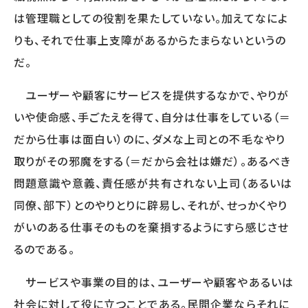
WORKS
は管理職としての役割を果たしていない。加えてなによ
事例
りも、それで仕事上支障があるからたまらないというの
人事向け無料セミナー情報
だ。
ユーザーや顧客にサービスを提供するなかで、やりが
COMPANY
いや使命感、手ごたえを得て、自分は仕事をしている（＝
会社概要
だから仕事は面白い）のに、ダメな上司との不毛なやり
コンサルタント紹介
取りがその邪魔をする（＝だから会社は嫌だ）。あるべき
プライバシーポリシー
問題意識や意義、責任感が共有されない上司（あるいは
同僚、部下）とのやりとりに辟易し、それが、せっかくやり
RECRUIT
がいのある仕事そのものを棄損するようにすら感じさせ
採用情報トップ
るのである。
募集要項
採用エントリー
サービスや事業の目的は、ユーザーや顧客やあるいは
研修講師エントリー
社会に対して役に立つことである。民間企業ならそれに