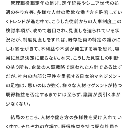
管理職役職定年の是非、定年延長やシニア世代の処
遇の在り方等、多様な人材の柔軟な働き方を許容してい
OTHER
くトレンドが進む中で、こうした従前からの人事制度上の
HRデータ解説
検討事項が、改めて着目され、見直しを迫られている状
コラム
況だが、制度見直しをすれば、既存社員の特定の誰かに
ニュースリリース
メールマガジン購読申込フォーム
しわ寄せがきて、不利益や不満が発生する事を恐れ、容
オピニオン
易に意思決定に至らない。本来、こうした見直しの判断
の拠り所も、企業の人事戦略で謳われた方針であるはず
だが、社内の内部公平性を重視する日本的マネジメント
BOOKS
の足枷は、思いのほか強く、様々な人材セグメントが持つ
書籍紹介
既得権益を否定するまでには至らず、議論が長引く事が
少なくない。
結局のところ、人材や働き方の多様性を受け入れてい
CONTACT
く中で、それぞれの立場で、既得権益を持つ既存社員も