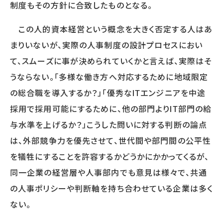
WORKS
制度もその方針に合致したものとなる。
事例
この人的資本経営という概念を大きく否定する人はあ
人事向け無料セミナー情報
まりいないが、実際の人事制度の設計プロセスにおい
て、スムーズに事が決められていくかと言えば、実際はそ
COMPANY
うならない。「多様な働き方へ対応するために地域限定
会社概要
の総合職を導入するか？」「優秀なITエンジニアを中途
コンサルタント紹介
採用で採用可能にするために、他の部門よりIT部門の給
プライバシーポリシー
与水準を上げるか？」こうした問いに対する判断の論点
は、外部競争力を優先させて、世代間や部門間の公平性
を犠牲にすることを許容するかどうかにかかってくるが、
RECRUIT
同一企業の経営層や人事部内でも意見は様々で、共通
採用情報トップ
の人事ポリシーや判断軸を持ち合わせている企業は多く
募集要項
採用エントリー
ない。
研修講師エントリー