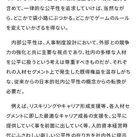
サービスに関するご相談や
含めて、一律的な公平性を追求していけば、当然なが
資料請求をご希望の方は
ら、どこかで袋小路にぶつかる。どこかでゲームのルール
お気軽にお問い合わせください
を変えていかざるを得ない。
03-5213-3931
TEL.
内部公平性は、人事制度設計において、外部との競争
［受付時間］平日 09:00～17:30
力の強化と共に主要な視点であり、社内の多様な人材
無料相談フォーム
を公平に扱うという考えは尊重すべきものだが、それぞ
資料請求をする
れの人材セグメント上で発生した既得権益を温存しがち
な、従来からの日本的社内公平性の概念からの転換が
必要だ。
例えば、リスキリングやキャリア形成支援等、各人材セ
グメントに即した最適なキャリア成長の支援を、公平に
提供していく事を前面に出していく等、人的資本経営時
代にふさわしい新しい公平性の在り方を社内外に提示