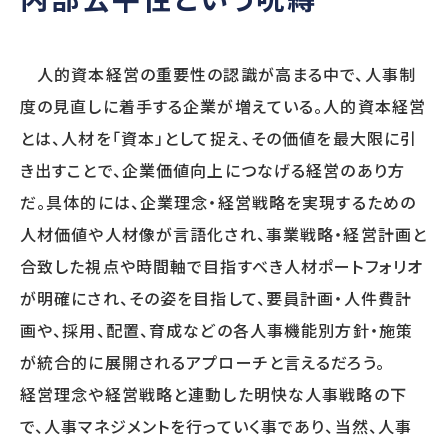
SERVICE
人的資本経営の重要性の認識が高まる中で、人事制
提供サービス
度の見直しに着手する企業が増えている。人的資本経営
とは、人材を「資本」として捉え、その価値を最大限に引
調査・診断
人事制度
き出すことで、企業価値向上につなげる経営のあり方
人事アナリシスレポート®
人事制度設計
スマートアセスメント®
人事制度移行
だ。具体的には、企業理念・経営戦略を実現するための
人材アセスメント
人事制度運用
人材価値や人材像が言語化され、事業戦略・経営計画と
モチベーションサーベイ
関連制度設計
合致した視点や時間軸で目指すべき人材ポートフォリオ
360度診断
が明確にされ、その姿を目指して、要員計画・人件費計
人材開発
雇用施策・その他
画や、採用、配置、育成などの各人事機能別方針・施策
人材育成方針策定
雇用調整施策・
教育体系構築
適正人員・人件
が統合的に展開されるアプローチと言えるだろう。
教育研修の企画・実施
経営理念や経営戦略と連動した明快な人事戦略の下
で、人事マネジメントを行っていく事であり、当然、人事