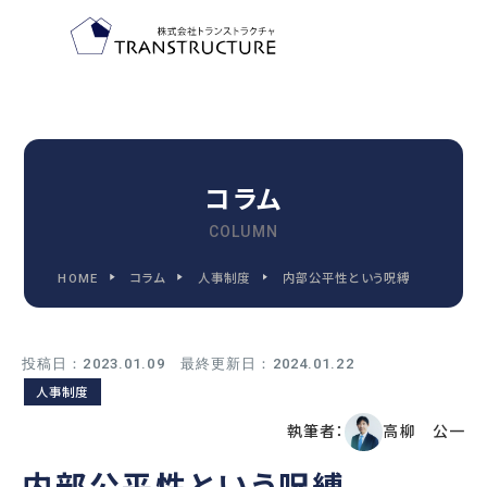
TOP-PAGE
ホーム
コラム
COLUMN
FEATURE
HOME
コラム
人事制度
内部公平性という呪縛
トランストラクチャの特徴
投稿日：2023.01.09 最終更新日：2024.01.22
2030
人事制度
2030年代までに変わる
執筆者：
高柳 公一
人事管理の9つの領域
内部公平性という呪縛