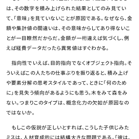
は、その数字を積み上げられた結果としてのみ見てい
て、「意味」を見ていないことが原因である。なぜなら、金
OTHER
額や集計値の間違いは、その意味からしてあり得ないこ
HRデータ解説
コラム
とが一目瞭然だからだ。金額が一桁違えば気づくし、例
ニュースリリース
えば経費データだったら異常値はすぐわかる。
メールマガジン購読申込フォーム
オピニオン
指向性でいえば、目的指向でなくオブジェクト指向。そ
ういえばこの人たちの仕事ぶりを振り返ると、積み上げ
や要素分解の思考スタイルであって、ときに「何のため
BOOKS
に」を見失う傾向があるようにも思う。木をみて森をみ
書籍紹介
ない。つまりこのタイプは、概念化力の欠如が原因なの
ではないか。
もしこの仮説が正しいとすれば、こうした子供じみた
CONTACT
ミスは、人材育成的には結構大きな問題である。「彼は、