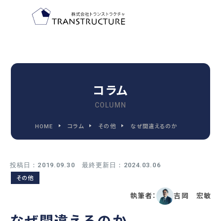
TOP-PAGE
ホーム
コラム
COLUMN
FEATURE
HOME
コラム
その他
なぜ間違えるのか
トランストラクチャの特徴
投稿日：2019.09.30 最終更新日：2024.03.06
2030
その他
2030年代までに変わる
執筆者：
吉岡 宏敏
人事管理の9つの領域
なぜ間違えるのか