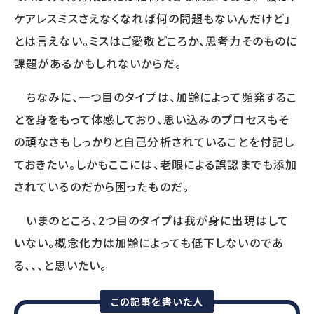
サービスに関するご相談や
ケアレスミスさえなくなれば何の問題もないんだけど」
資料請求をご希望の方は
とは言えない。ミスはご愛敬どころか、思考力そのものに
お気軽にお問い合わせください
課題があるかもしれないからだ。
03-5213-3931
TEL.
ちなみに、一つ目のタイプは、加齢によって頻発するこ
［受付時間］平日 09:00～17:30
とを身をもって体感しており、思い込みのプロセスもそ
無料相談フォーム
の頑なさもしっかりと自己分析されていることを付記し
資料請求をする
ておきたい。しかもここには、老眼による誤認までも添加
されているのだから困ったものだ。
いまのところ、2つ目のタイプは我が身に出現はして
いない。概念化力は加齢によっても低下しないのであ
る、、、と思いたい。
この記事を書いた人