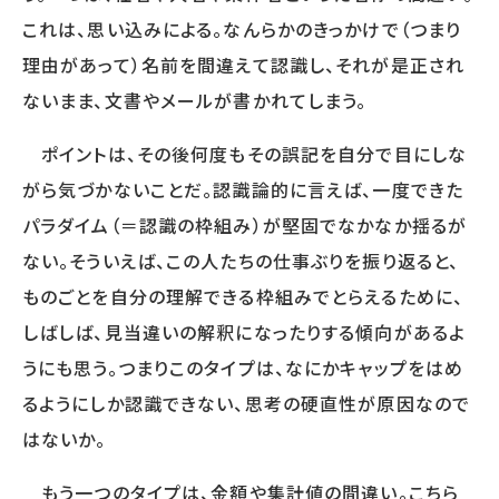
WORKS
これは、思い込みによる。なんらかのきっかけで（つまり
事例
理由があって）名前を間違えて認識し、それが是正され
人事向け無料セミナー情報
ないまま、文書やメールが書かれてしまう。
ポイントは、その後何度もその誤記を自分で目にしな
COMPANY
がら気づかないことだ。認識論的に言えば、一度できた
会社概要
パラダイム（＝認識の枠組み）が堅固でなかなか揺るが
コンサルタント紹介
ない。そういえば、この人たちの仕事ぶりを振り返ると、
プライバシーポリシー
ものごとを自分の理解できる枠組みでとらえるために、
しばしば、見当違いの解釈になったりする傾向があるよ
RECRUIT
うにも思う。つまりこのタイプは、なにかキャップをはめ
採用情報トップ
るようにしか認識できない、思考の硬直性が原因なので
募集要項
はないか。
採用エントリー
研修講師エントリー
もう一つのタイプは、金額や集計値の間違い。こちら