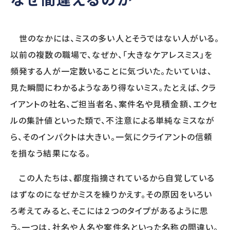
SERVICE
世のなかには、ミスの多い人とそうではない人がいる。
提供サービス
以前の複数の職場で、なぜか、「大きなケアレスミス」を
頻発する人が一定数いることに気づいた。たいていは、
調査・診断
人事制度
見た瞬間にわかるようなあり得ないミス。たとえば、クラ
人事アナリシスレポート®
人事制度設計
スマートアセスメント®
人事制度移行
イアントの社名、ご担当者名、案件名や見積金額、エクセ
人材アセスメント
人事制度運用
ルの集計値といった類で、不注意による単純なミスなが
モチベーションサーベイ
関連制度設計
ら、そのインパクトは大きい。一気にクライアントの信頼
360度診断
を損なう結果になる。
人材開発
雇用施策・その他
人材育成方針策定
雇用調整施策・
この人たちは、都度指摘されているから自覚している
教育体系構築
適正人員・人件
教育研修の企画・実施
はずなのになぜかミスを繰りかえす。その原因をいろい
ろ考えてみると、そこには２つのタイプがあるように思
う。一つは、社名や人名や案件名といった名称の間違い。