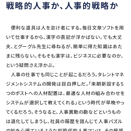
戦略的人事か、人事的戦略か
SERVICE
提供サービス
便利な道具は人を怠け者にする。毎日文章ソフトを用
いて仕事するから、漢字の表記が浮かばない。でも大丈
調査・診断
人事制度
夫、とグーグル先生に尋ねるが、簡単に得た知識はあた
人事アナリシスレポート®
人事制度設計
まに残らない。そもそも漢字は、ビジネスに必要なのか、
スマートアセスメント®
人事制度移行
人材アセスメント
人事制度運用
という疑問さえ浮かぶ。
モチベーションサーベイ
関連制度設計
人事の仕事でも同じことが起こるだろう。タレントマネ
360度診断
ジメントシステムの開発は目白押しだ。「来期新設する５
人材開発
雇用施策・その他
つのポストへの人材配置は、最適な人材の組み合わせを
人材育成方針策定
雇用調整施策・
システムが選択して教えてくれる」という時代が早晩やっ
教育体系構築
適正人員・人件
教育研修の企画・実施
てくるだろう。そうなると、人事異動の勘などというもの
は退化してしまうし、社員の履歴を諳んじて人事パズル
の妙を心得ているような前時代的人事マンは、その居場