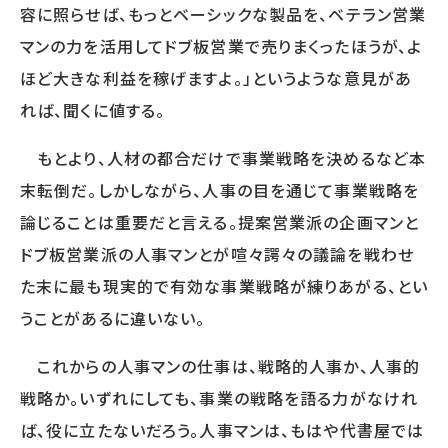
容に照らせば、もっとベーシックな製品を、ベテラン営業
サービスに関するご相談や
マンの力を活用してドブ板営業で売りまくったほうが、よ
資料請求をご希望の方は
お気軽にお問い合わせください
ほど大きな利益を稼げますよ。」というような意見があ
03-5213-3931
れば、聞くに値する。
TEL.
［受付時間］平日 09:00～17:30
もとより、人材の都合だけで事業戦略を決めるなど本
無料相談フォーム
末転倒だ。しかしながら、人事の目を通じて事業戦略を
論じることは重要だと言える。提案営業派の企画マンと
資料請求をする
ドブ板営業派の人事マンとが喧々諤々の議論を戦わせ
た末に最も現実的で有効な事業戦略が練りあがる、とい
うことがあるに違いない。
これからの人事マンの仕事は、戦略的人事か、人事的
戦略か。いずれにしても、事業の戦略を語る力がなけれ
ば、役に立たないだろう。人事マンは、もはや代書屋では