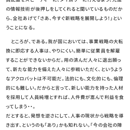
の情報技術が後押しをしてくれると聞いているものだか
OTHER
ら、全社あげて「さあ、今すぐ新戦略を展開しよう！」とい
うことになる。
HRデータ解説
コラム
ところが、である。我が国においては、事業戦略の大転
ニュースリリース
メールマガジン購読申込フォーム
換に即応する人事は、やりにくい。簡単に従業員を解雇
オピニオン
することができないからだ。用の済んだ人々に退出願っ
て、新たな能力を備えた人々に参戦いただく、というよう
BOOKS
なアクロバットは不可能だ。法的にも、文化的にも、倫理
書籍紹介
的にも難しい。だからと言って、新しい能力を持った人材
を採用して人員純増とすれば、人件費が嵩んで利益を食
ってしまう・・。
だとすると、発想を逆さにして、人事の現状から戦略を導
CONTACT
き出す、というのも「あり」かも知れない。「今の会社の陣