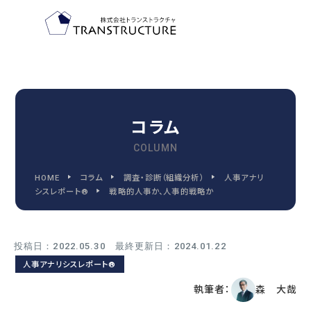
TOP-PAGE
ホーム
コラム
COLUMN
FEATURE
HOME
コラム
調査・診断（組織分析）
人事アナリ
トランストラクチャの特徴
シスレポート®
戦略的人事か、人事的戦略か
投稿日：2022.05.30 最終更新日：2024.01.22
2030
人事アナリシスレポート®
2030年代までに変わる
人事管理の9つの領域
執筆者：
森 大哉