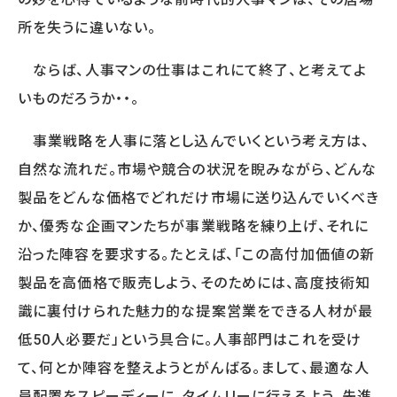
WORKS
所を失うに違いない。
事例
人事向け無料セミナー情報
ならば、人事マンの仕事はこれにて終了、と考えてよ
いものだろうか・・。
COMPANY
事業戦略を人事に落とし込んでいくという考え方は、
会社概要
自然な流れだ。市場や競合の状況を睨みながら、どんな
コンサルタント紹介
製品をどんな価格でどれだけ市場に送り込んでいくべき
プライバシーポリシー
か、優秀な企画マンたちが事業戦略を練り上げ、それに
沿った陣容を要求する。たとえば、「この高付加価値の新
RECRUIT
製品を高価格で販売しよう、そのためには、高度技術知
識に裏付けられた魅力的な提案営業をできる人材が最
採用情報トップ
低50人必要だ」という具合に。人事部門はこれを受け
募集要項
採用エントリー
て、何とか陣容を整えようとがんばる。まして、最適な人
研修講師エントリー
員配置をスピーディーに、タイムリーに行えるよう、先進