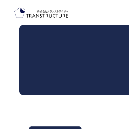
TOP-PAGE
ホーム
SERVICE
提供サービス
調査・診断
人事制度
人事アナリシスレポート®
人事制度設計