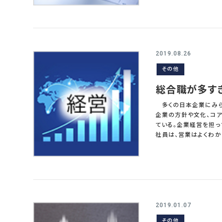
話をし、その最後に今年
産性向上の重要性とそ
る無駄の排除ということ
る。「質問させていただ
当社の生産性はどれく
中で生産性が低いのでし
2019.08.26
し、こう答えたという。
その他
を早く帰宅させることを徹底してくれ。」 この企業の例はすこし大
業で、生産性の現状や
総合職が多す
確になっていないこと
さな目標に置き換えられていることすらある。 生産性と
多くの日本企業にみられる共
性、1人当たり利益、賃
企業の方針や文化、コア
握する必要があるだろ
ている。企業経営を担
も知らなければならな
社員は、営業はよくわか
握しないで、精神論や
総合職として、経営を
いが、代表的なものをいくつか経験することが
めには、一つの仕事を長
のような経営幹部の育
ための研修は少なく、
部ということをあたりま
理職が総合職社員の一
2019.01.07
になる。仮に必要な管理
その他