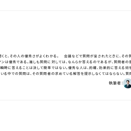
理職などの管理能力を外部の専門家が判定するというものである。社内の衆目の
多く、逆に４０歳、３０歳代は極端に少ない。長い採用抑制の影響である。近年は
定するというものである。たしかにこの手法は解決しなければならない課題はある
えたため、２０代半ば以下は比較的多くの社員が在籍している。このため平均年齢
い決定的な解決策になる可能性を持っている。評価が機能しない限り人事制度が
構成の突出層は、放置すると大きな問題を発生さ
能させるためには、何度も失敗してきた手法を捨て、新たな解決策を模索する必要
員はスキルが高くない傾向が強い。若いうちはこの問題は顕在化しないが、職場の
補の年代になってくると、実際に担当している業務と処遇の不整合が発生する。下
と実務を担当しなければならないからだ。年功的な企業であれば、等級は上昇する
のミスマッチが増大する。その結果年齢上昇→等級上昇→人件費上昇という人件
年代の社員が極端に少ないため、部下が少ない、ないしはいないこともある。そ
い。管理職として登用するに十分な経験が積めないのだ。管理職等級に昇格して
も管理職一歩手前の等級に長期間滞留することもある。モチベーションが高まらない
がよくわかる。 会議などで質問が呈されたときに、その質問に対し
だけに留まらない。突出層の下の年代も育たないのだ。突出層の下の年代は、多
マンは優秀である。誰しも質問に対しては、なんらか答えるのであるが、質問者の
充されないので、長い期間がたっても組織内での相対的序列は高まらない。また突
を瞬時に答えることは決して簡単ではない。優秀な人は、的確、効果的に答える術
で、自分たちがポストにつける可能性がさらに低い。 突出層は育たない。突出層の
出層は５０歳代となっている。この問題はバブル採用時からずっと指摘されてき
握しないで、相手が満足する回答は提示できない。まず何を求めているかを把握す
執筆者：
正施策を実施してきた少数の企業はあるが、大多数は問題と分かっていても手を
にわからないことがあり単純に質問をする場合もあるだろう。また自分の見解と
が変化していくなかで、人件費適正化、人材の質の向上、職場の活性化が重視され
はすこし批判的なニュアンスが入っている。更には他の参加者に同意を得るため
層に対する施策が重要となる。理論的に考えれば５０歳代は数年間に半減以上す
う場合もあるだろう。いずれにしても相手がなぜ質問したのかを瞬時に理解をする
付けなければ、激変する環境下でさらに成長を継続する企業にならず、逆に成長力
手の満足は得ることができない。 質問の意図を理解した後に重要なのは、ど
５０歳代の雇用施策がブームとなりつつあるが、この問題に本格的に向き合う最後
えることだ。まず質問に対して、自分が今答えられるか、答えられないかを判断す
ろうか。 以上
く返答すると全く相手の満足は得られない。今答えられないという選択肢も重要な
しては、その答えるべき内容を瞬時に用意しなくてはならない。ＹＥＳ／ＮＯを聞
それとも感想を聞いているのか、何を聞いているかを間違えてはいけない。 答え方も重要