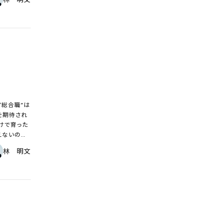
©️ Transtructure Co.,Ltd.All Rights Reserved.
簡潔で、生
見直しによ
そうであ
たいのは、
社は業界の
すこし話を
にかく部下
る数字が明
的でなく小
事業別に把
を期待され
しての高低
けで育った
の数字を把
えないのだ。
と標榜し、
経験できな
林 明文
の現実は、こ
幹部になる
は会社の幹
。 管
ということ
分である。