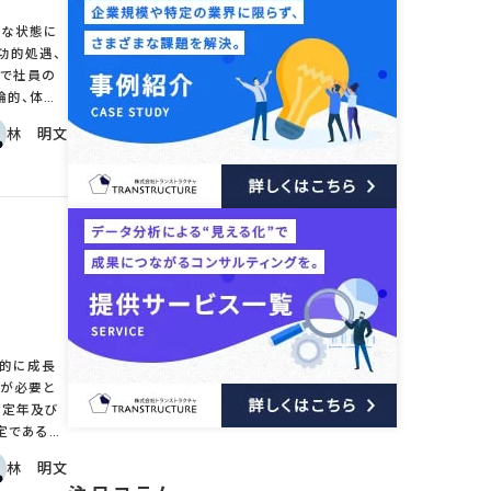
刻な状態に
果で社員の
論的、体系
市場に合わ
林 明文
能となって
エレベーター
給が多くな
能しなけれ
この評価が
である。ま
施されてい
を決定する
うことだ。
的に成長
残り本質的
環が必要と
の定年及び
部下への評
定であるこ
評価を用いる
林 明文
うことであ
ブル採用の