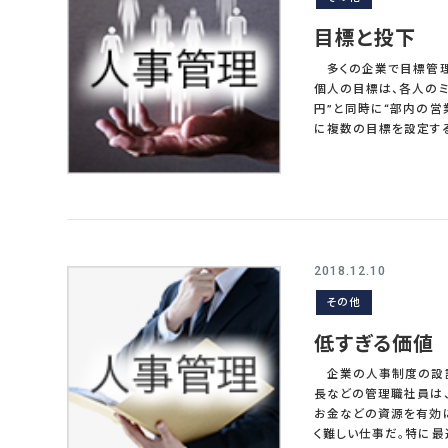
１．５倍以上の総合職が
５倍を上回る社員は特
目標と投下
優秀な経営幹部を育成
テーションや教育を実
多くの企業で目標管理に
代表的なパターンは、
個人の目標は、各人のミ
材を人数構造的に生み出せてい
円”と同時に“部内の営
ということが、合理的に
に複数の目標を設定する
目標に“ウエイト”を設
3番目はそれぞれ２０とし、合計を１００とするのだ
下する。全く超過勤務
（月１８０時間）の場合
るのはおかしいからだ。
多くの企業では目標管理の考
務管理が全く連動して
2018.12.10
０％達成した場合と、０
その他
るのは問題だ。目標業
性が低い社員のほうが、収入が多いことにある。 加え
低すぎる価値
与４か月とした場合年収
収で約６０万円多く受け
企業の人事制度の設計を
目標で超過勤務を０ベ
長などの管理職社員は
が多くなるだろう。一回
お金などの資源を有効
ろう。好業績の見返りとして年間２０万
く難しい仕事だ。特に