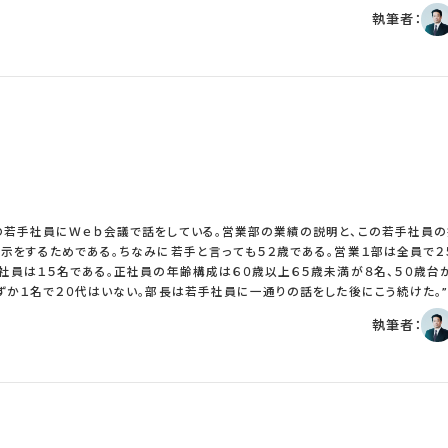
は超過金勤務をして通常の業績の社員と超勤務０で好業績社員の年収が逆転して
務モデル、人の配置、指導方法など常に見直しが必要だ。マネジメントは同じこと
執筆者：
業績による分配が過小な企業が多いため、思ったような“メリハリ”がつかないの
とになる。近年の管理職の仕事は非常に難易度が高いのだ。 また管理職は組織の中
が多くの企業で課題となっている。そのため目標と投下についての議論も顕著に
達成のために部下をコントロールしなくてはならない。経営目標の重要な一端を担
げるためには、目標管理を改造して、目標と投下、目標管理と超過勤務管理の見直
ンスで仕事に臨まなくてはならない。部下を指揮命令する“使う側”である。部下
、積極的に協業してくれるのであれば苦労はないが、日々様々な場面で“使う側”
、そして自分の組織の中では決してその苦労を共有できない。 さらに管理職はリスキ
成を重視すればするほど、部下に対して厳しさを要求することになる。思うように
指導することになるが、少しでも行き過ぎと部下が感じたら、アウトになってしまう
、極めて強い自制心がなければ、身分を失うことになる。 一般の社員に比較してこ
リスキーな仕事をしているのが管理職である。多くの企業では部長、課長などの役
する。これは管理職としての職掌の重さに報いるためである。部長で５万～１０万く
般的である。安すぎではないだろうか。一般の社員の倍とは言わないが、もっと
若手社員にＷｅｂ会議で話をしている。営業部の業績の説明と、この若手社員の
の課長の年収が８００万円だとしたら。価値的には１２００～１５００万円くらいで
示をするためである。ちなみに若手と言っても５２歳である。営業１部は全員で２
人事制度の中で、管理職はひどく安く値付けされているが、今後は管理職の給与
社員は１５名である。正社員の年齢構成は６０歳以上６５歳未満が８名、５０歳台が
幅に増加させる必要があると感じるのだ。 以上
ずか１名で２０代はいない。部長は若手社員に一通りの話をした後にこう続けた。
０年くらいすると管理職になる可能性もある。そろそろ実務だけではなく、マネジ
執筆者：
になっているだろう。日
、国内市場の縮小と少子高齢化、超流動的な労働市場により、驚くほどの高齢化
歳までの雇用義務化は避けられないだろう。７５歳まで雇用しなければならないと
るくらいの激震だ。標準的なライフプランを想定した“年齢”を軸とする人事管理
軸の管理へと急速に舵を切ることになる。また過去２０年間新卒を中心とした若手
大きくなる。会社のノウハウや文化を継承する中堅社員がいないということだ。