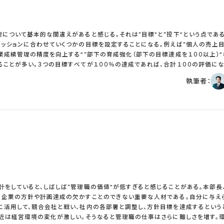
いる企業では、入社以来単一の仕事をずっと担当し続けている社員が目立って多く
定の仕事、特定の地域で仕事をしている社員であるため、本来は総合職ではないの
していくためには、計画的な経験、継続した教育が必要である。この高いコスト
際に本気で行わない限り、優秀な経営幹部は生まれない。経営幹部が育たないと
ついて基本的な間違えがあると感じる。それは“目標”と“投下”という点である。 
総合職が多すぎて実際に経験、教育が不足しているというものだ。これは経営が求
ッションに合わせていくつかの目標を設定することになる。例えば“個人の売上
ない制度と運用に問題があると言わざるを得ない。 社員の大半が総合職である
業成績管理の精度を向上する”“部下の育成強化（部下の目標達成を１００以上）”
考えておかしいということである。 以上
ことが多い。３つの目標すべてが１００％の達成であれば、合計１００の評価にな
定するのが一般的である。上記の例であれば最初の目標が最も重要であるから６０
執筆者：
。 非管理職社員はこの目標達成のために、時間という資源を投
がないことを想定した月１５０時間投下を前提とした目標と月３０時間の超過勤務
では目標は異なるはずである。投下量が１５０と１８０では２０％も異なるが、目標
合理的に考えれば前者はウエイトの合計が１００に対して後者は１２０でなけれ
え方の中に投下量と目標の関係が不明確になっている。 さらに目標管理と超過勤
いないことも重要な点である。超過勤務０を前提とした目標である社員が超過勤務
を前提としつつも毎月２０時間の超過勤務をして目標１００％達成した場合で評
績が同じでも、超過勤務をした社員のほうが、収入が多いことになる。もっと言え
て次のような問題も発生する。仮に月給３０万円の社員（賞
４８０万円）の場合、２０時間の超過勤務をした社員は毎月の約５万円の超過勤
取ることになる。この社員はもともと超過勤務０ベース、目標を１００％達成した
していると、しばしば“管理職の価値”が低すぎると感じることがある。本部長
ースで、目標を１２０％達成した好業績の社員を想定しよう。この社員は評価がよ
、企業の方針や計画達成の欠かすことのできない重要な人材である。自分に与え
の賞与は標準で６０万円である。評価がよいので、７０万円から８０万円くらいは
に活用して、競合会社と戦い、社内の各部署と調整し、方針目標を達成するという
～４０万円のプラスとなる。 しかし前者の社員の超過勤務手当の増加分に
最近は経営環境の変化が激しい。そうなると管理職の仕事はさらに難しさを増す。