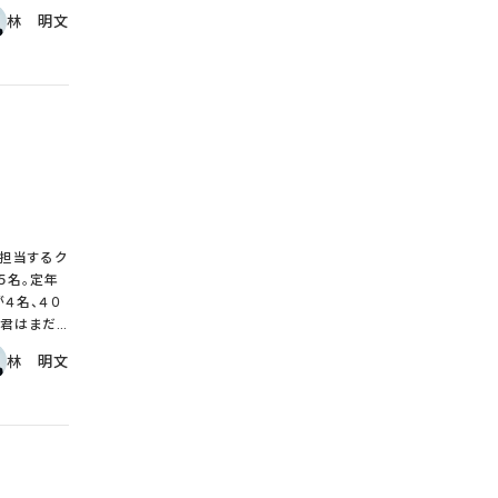
しまう。目標
の繰り返し
林 明文
である。
多くなって
っているた
しが必要だ
も会社の方
と“使われる
成果の出な
。法律、ハ
職に就く
らい、課長
大きな差があ
担当するク
よいかもし
５名。定年
を重点的に大
４名、４０
”君はまだ
メントも意
林 明文
が予測され
すると、人事
から、年齢
社員の採用
 これに拍