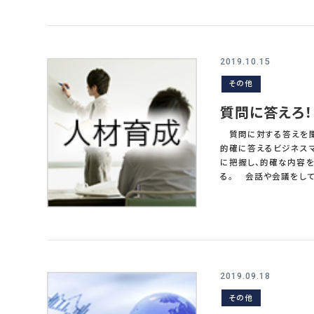
る。外部評価は主に管
５０歳代の社員が非常に
視点での実力評価で判
卒採用をする企業が増
の手法と比較にならな
超えており、職場の雰囲気もマチュアだ。 ５０歳代のような年齢
を達しない。評価を機
せる。まず突出層の社
はないか。 以上
仕事、係長や管理職候
2019.10.15
数が少ないため、ずっ
その他
に仕事のレベルと等級
も発生する。さらに下の
質問に答えろ！
ーシップが鍛えられな
きがない、またはそもそ
質問に対する答えを聞くと、その人の優秀さ
出層の問題はこの年代
的確に答えるビジネス
いる。若手が十分に補
に把握し、的確な内容
管理職ポスト待ち人材が多いの
る。 会話や会議をしている中での質問は、その質問者の求めている解答を提示しなくてはならない。質問者が求め
下も育たない。そして突
ているものが何かを把
る。中には年齢構成是
要なのだ。質問者は単
かった。今後経営環境
問することもある。これ
ればせながらこの突出
問をして強調するとい
要となる。直ちに手を
られるのだ。間違えた解釈をすると相
まう。遅ればせながら
う回答するかを瞬時に考
グではないだ
だけの情報や考えがな
2019.09.18
ることが可能な質問に対
その他
か、量を聞いているのか、