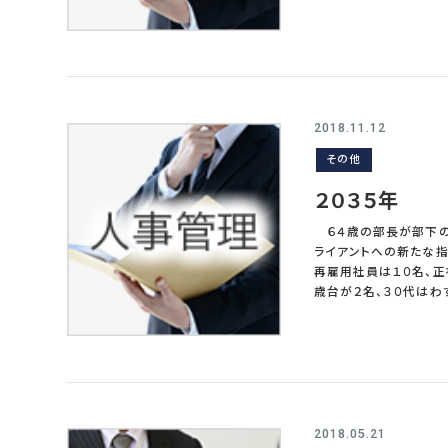
届かない。結果として
すると、組織の価値、業
管理における超過勤務
ではなく変化を要求されるこ
近年生産性向上の議論
では孤独である。目標
きた。より生産性を上
め、経営的な視点、スタ
ということだ。 以上
針や目標をよく理解して
側”とのギャップに悩まされ
ーである。方針目標達
2018.11.12
い部下に対して、命令、
その他
ラスメントなどの十分な知識と
れだけ難しく、孤独で、
２０３５年
と“管理職手当”を支給
で３万～５万くらいが一
６４歳の部長が部下の
ってよい。現在大手企業
ライアントへの新たな指
れない。日本の企業の
再雇用社員は１０名、正
歳台が２名、３０代はわ
若手の社員だが、あと１
識して業務に取り組んでくれ“ 今から十数年後の２０３５年には、職場は上記のような状況
本の大手企業の多くは
る。７０歳ないしは７５
管理の考え方を一変させ
に関係のない“実力”
抑制の影響が圧倒的に
2018.05.21