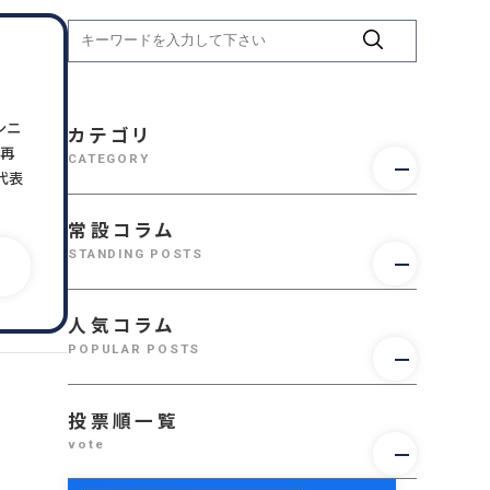
人件費算定
い
03-5213-3931
ト
TEL.
［受付時間］平日 09:00～17:30
シニ
カテゴリ
手再
CATEGORY
代表
無料相談フォーム
説
常設コラム
資料請求をする
STANDING POSTS
ース
ン購読申込フォーム
人気コラム
POPULAR POSTS
投票順一覧
vote