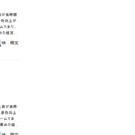
には、まずは
するような
質問者の信
員が長時間
産性向上が
する満足が
ムであり、
回答を聞か
題など話を
林 明文
に上昇させ
潔で、生産性
る努力が必要だ。ズレた回答者に対しては遠慮せずに“質問に答えろ！”とストレートに言うべきであろう。 以上
しによる無
である。「質
は、当社の
界の中で生
話をし、こう
部下を早く
字が明確に
なく小さな
社員が長時
に把握する
生産性向上
高低も知ら
ブームであ
を把握しな
榜し、生産性
要課題など
林 明文