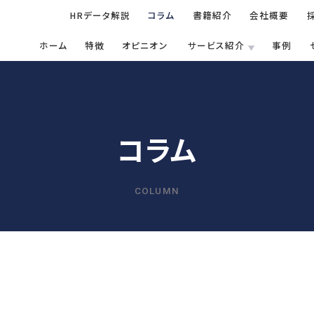
HRデータ解説
コラム
書籍紹介
会社概要
ホーム
特徴
オピニオン
サービス紹介
事例
SERVICE
FEATURE
提供サービス一覧
コラム
トランストラクチャの特徴
調査・診断
人事アナリシス
人事制度設計
人材育成方針
雇用調整施策・
COLUMN
人事制度
スマートアセス
人事制度移行
教育体系構築
適正人員・人件
人材開発
Innovators’ 
人事制度運用
教育研修の企画
雇用施策・その他
モチベーション
関連制度設計
人材開発
雇用施策・そ
人材育成方針策定
雇用調整施