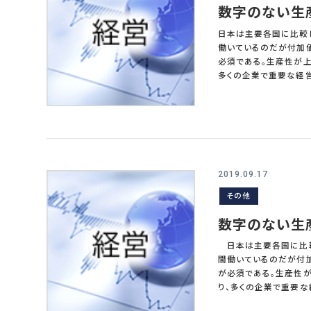
である。優秀な人の特徴
数字のない生
上昇したかしないかを
スタイルをよく見るが、
日本は主要各国に比較
頼感や評価は高まらない。なかにはイライ
働いているのだが付加
を提供してくれる。結
必須である。生産性が上
得られるとともに、解答者に対する信頼感は
多くの企業で重要な経営課題として
な答えを得られること
議でのことである。社
せられることもある。
し、その最後に今年の全
向上の重要性とそのた
駄の排除ということであ
問させていただきます。
生産性はどれくらいで
産性が低いのでしょうか
2019.09.17
答えたという。「そんな
その他
帰宅させることを徹底してくれ。」 この企業の例はすこし大げさかもしれないが
生産性の現状や目標を
数字のない生
なっていないことが多
目標に置き換えられていることすらある。 生産性といってもさま
日本は主要各国に比較
当たり利益、賃金生産
間働いているのだが付
必要があるだろう。現
が必須である。生産性が
なければならない。実
り、多くの企業で重要な経営課題
いで、精神論や単に残
営会議でのことである