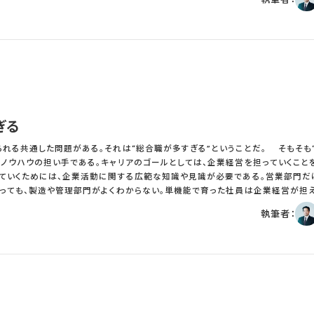
の数値を知らないというのはあまりにも滑稽だ。まずは数字からということである。 以上
の全社共通の重要課題として“生産性の向上”の説明をしたという。内容は非常に
のための施策の概要であった。具体的な施策としては、残業時間の短縮、業務の
であった。ひととおり説明した後に質問を促したところ、ある部長がこう質問した
きます。生産性向上が当社にとって重要だということがよくわかりました。お聞きし
らいでしょうか？また現在の生産性をどの程度向上させるのでしょうか。さらに当
ょうか？」 社長は質問を聞いたのちに、経営計画をとりまとめた経営企画部長と
「そんな細かいことは気にしなくていい。生産性を向上させるのが今期の目標だ。と
げさかもしれないが、生産性向上を掲げている企
目標を“数字”で掲げている企業はあまり見ない。現在の生産性の数字と目標とす
ぎる
が多すぎるのだ。さらには本来の生産性目標ではなく、単に目標残業時間など本来
いってもさまざまな指標がある。売上生産性、労働生産
通した問題がある。それは“総合職が多すぎる”ということだ。 そもそも“総合職”は
金生産性、労働装備率などである。より正確にはこれらの指標を、全社だけでなく
ノウハウの担い手である。キャリアのゴールとしては、企業経営を担っていくこと
う。現在の生産性が過去の生産性と比較して高いのか低いのか、また他社と比較
っていくためには、企業活動に関する広範な知識や見識が必要である。営業部門だ
い。実態を知らないで生産性向上の具体的な施策を打つことはできない。生産性
っても、製造や管理部門がよくわからない。単機能で育った社員は企業経営が担
単に残業時間短縮などの時間管理的な視点での施策はうまくいかない。生産性改善
担うためには様々な事業や機能を経験することが望ましい。すべての事業や機能は
執筆者：
生産性の数値を知らないというのはあまりにも滑稽だ。まずは数字からということである。 以上
必須である。 このように総合職として経営を担う人材に育成するた
く担当することは望ましくなく、経験を積ませることが重要だ。しかし多くの企業
成段階としての総合職という運用になっていない。総合職として入社しても、経営
また効果的計画的なローテーションも行わない。新卒の企業説明会では、総合職
えのように話すが、入社をするとそのような扱いはしていないことが多いということだ
つのキャリアゴールとするならば、総合職は管理職を生み出すための人材プール
職ポストが５００ポストとするならば、その１．５倍程度の総合職社員がいれば十