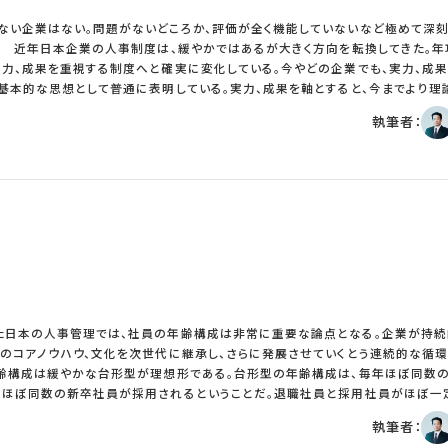
い企業はない。問題がないどころか、評価が全く機能していないなど極めて深
、
力、成果を重視する制度へと確実に変化している。今やどの企業でも、実力、成
基本的な思想として普通に表明している。実力、成果を軸とすると、今までより理
る。等級制度は、社員のレベルをより詳細に定義しなければならない。また労働
執筆者：
り、等級の定義をより詳細化する傾向にある。また昇格だけでなく降格も普通の機
めには、実力に応じた等級にすることであるため、等級が上がる一方ではなく、
るからである。給与制度では、等級が違えば月給に差をつけるような、階段状の月
挙げたものに、さらにより多くの配分をする傾向にある。 実力、成果重視の制度を実
は、等級制度、給与制度が理論的、構造的に設計されている上で、評価制度が機
い、実際の差を反映しないものであれば、制度の威力は発揮されないからである。
まで経営や人事は様々な手法でこの問題を解
表的なものは、評価者研修である。評価を行う上司に評価に関する教育を行うもの
に、上司が行った評価をそのまた上の上司が再チェックすることも多くの企業で実
一枚を会議体で検証するような取り組みも多い。絶対評価をやめ、相対順位で評価
としてみると、これらの手法は適正な評価を行うための決定打ではなかったとい
日本の人事管理では、社員の年齢構成は非常に重要な論点となる。企業が持続
一時的な効果にとどまり、一部は効果があるが実施の負荷が高すぎるなど課題が
のコアノウハウ、文化を次世代に継承し、さらに発展させていくとう連続的な循
年齢構成は緩やかな台形型が理想形である。台形型の年齢構成は、毎年ほぼ同数
い評価になったり、差をつけない評価になってしまう。利害関係のある、上司から
、ほぼ同数の新卒社員が採用されるということだ。退職社員と採用社員がほぼ一
実を結ばないということだ。最近はこの問題を解決するために、多面評価と外部
ウハウ、文化の継承がされるという考え方だ。 台形型の年齢構成でない企業で
執筆者：
司だけでなく、多くの関係者の評価のほうが組織内では正しい評価ではないかとい
大な問題が発生する傾向にある。近年日本の大手企業の代表的な年齢構成は、バ