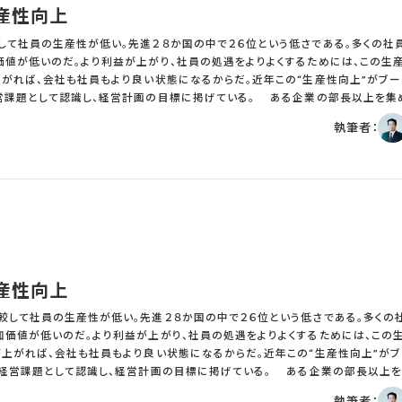
は、まずは結論を言うことにある。“去年より生産性は上昇したか？”という質問
産性向上
先に言うべきだ。この質問に対して、延々と生産性の出し方や生産性の数字を解答
これは質問者の要求にストレートに答えていない。このような回答者に対しては、
して社員の生産性が低い。先進２８か国の中で２６位という低さである。多くの社
ラする人まで現れる。 優秀な人は見事に質問に対する期待以上の対価
価値が低いのだ。より利益が上がり、社員の処遇をよりよくするためには、この生
論がわかりやすい上に関連する魅力的な情報も提供してくれるのである。質問に対
がれば、会社も社員もより良い状態になるからだ。近年この“生産性向上”がブー
極めて高まる。 日常のコミュニケーションの中で、質問をすると満足
認識し、経営計画の目標に掲げている。 ある企業の部長以上を集めた経営会
が少ないと感じる人は多い。こちらの質問の意図や内容を理解せず、延々とずれた
長が次年度の経営計画を説明した。会社の経営方針、数値目標や各事業の重要課
執筆者：
このようなビジネス上重要で頻繁に必要とされるコミュニケーション能力を継続的
社共通の重要課題として“生産性の向上”の説明をしたという。内容は非常に簡
めの施策の概要であった。具体的な施策としては、残業時間の短縮、業務の見直
った。ひととおり説明した後に質問を促したところ、ある部長がこう質問したそう
生産性向上が当社にとって重要だということがよくわかりました。お聞きしたいの
しょうか？また現在の生産性をどの程度向上させるのでしょうか。さらに当社は業
？」 社長は質問を聞いたのちに、経営計画をとりまとめた経営企画部長とすこし
細かいことは気にしなくていい。生産性を向上させるのが今期の目標だ。とにかく
、生産性向上を掲げている企業で、
“数字”で掲げている企業はあまり見ない。現在の生産性の数字と目標とする数
産性向上
すぎるのだ。さらには本来の生産性目標ではなく、単に目標残業時間など本来的で
ざまな指標がある。売上生産性、労働生産性、1人
して社員の生産性が低い。先進２８か国の中で２６位という低さである。多くの
性、労働装備率などである。より正確にはこれらの指標を、全社だけでなく事業別
加価値が低いのだ。より利益が上がり、社員の処遇をよりよくするためには、この
在の生産性が過去の生産性と比較して高いのか低いのか、また他社と比較しての
上がれば、会社も社員もより良い状態になるからだ。近年この“生産性向上”が
態を知らないで生産性向上の具体的な施策を打つことはできない。生産性の数字
として認識し、経営計画の目標に掲げている。 ある企業の部長以上を集めた経
業時間短縮などの時間管理的な視点での施策はうまくいかない。生産性改善と標
。社長が次年度の経営計画を説明した。会社の経営方針、数値目標や各事業の重
執筆者：