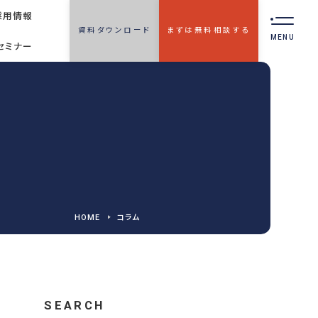
採用情報
資料ダウンロード
まずは無料相談する
MENU
セミナー
2030
2030年代までに変わる
人事管理の9つの領域
レポート®
策定
支援
メント®
支援
費算定
HOME
コラム
Discovery
支援
・実施
CONTACT
無料相談フォーム
サーベイ
サービスに関するご相談や
の他
資料請求をご希望の方は
SEARCH
お役立ち資料を受取る
策・支援
お気軽にお問い合わせくださ