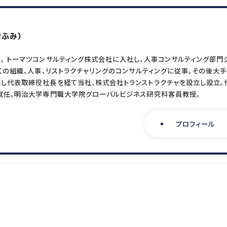
360度診断
教育体系構築
適正人員・
教育研修の企画・実施
人材アセスメン
きふみ）
。 トーマツコンサルティング株式会社に入社し、人事コンサルティング部門
くの組織、人事、リストラクチャリングのコンサルティングに従事。その後大
RECRUIT
OTHER
し代表取締役社長を経て当社、株式会社トランストラクチャを設立し設立。
就任。明治大学専門職大学院グローバルビジネス研究科客員教授。
採用情報トップ
HRデータ解
コラム
募集要項
ニュースリリ
プロフィール
採用エントリー
メールマガジ
研修講師エントリー
オピニオン