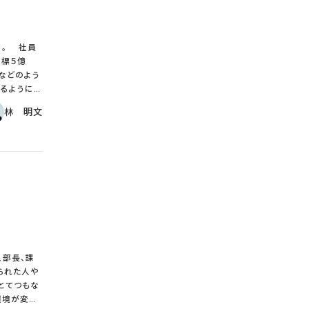
なる。１．
である。
を伴うロー
嘆く企業の
社員
めている人
目標５億
などのよう
るように、
、2番目と
林 明文
をする場合
が同じであ
ばならない。
なしで１０
価が同じであ
ば時間生産
務手当、年
とする。同じ
、部長、課
いので賞与
られた人や
分配されるだ
とてつもな
環境が変化