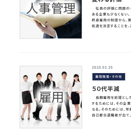
社員の評価に問題のな
ある企業も少なくない。 近年日本企業の人事制度は、緩やかではあるが大きく方向を転換してきた。年功的処遇
終身雇用の制度から、実
処遇を決定することを、
的な仕組みが要求され
せて職種別に再編した
きた。実力で処遇するた
式の仕組みが求められ
った。賞与に関しては、成果を
際に機能させるために
ばならない。評価が甘
2020.02.25
機能している企業が実に数ないのだ。 適正な評価を行うために、今
雇用施策・その他
決しようとしてきた。代
た二次評価などのよう
５０代半減
る。さらに評価表一枚
企業も一定数ある。結果
長期雇用を前提とした
上記の手法は、一部は
するためには、その企業
な解決にならない。 長期雇用で職場内のチームワークを重視する組織体で、上司は部下にストレートな評価が困
なる。そのためには、
難である。どうしても甘
自己都合退職者が出て
価を適正にする努力は
とから、継続性のある安定したノ
企業が現れ始めた。上
は、年齢構成由来で重