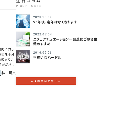
注目コラム
評価と外部
積極的に新
が、今まで
PICUP POSTS
は４０歳を
当初の目的
があるので
2023.10.09
中で中堅的
50年後、定年はなくなります
の年代の人
ため、次第
費上の問題
2022.07.04
のためリーダ
エフェクチュエーション―創造的ご都合主
もポストの空
義のすすめ
。 突
2016.09.06
数の先輩が
意図を十分
不揃いなハードル
出層でさえ
を知ってい
た問題であ
ることが重
林 明文
付けてこな
の違いから質
る中で、遅
に、あえて質
まずは無料相談する
る施策が必
ことが求め
を失ってし
のタイミン
る。答える
のだ。答え
いているの