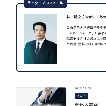
スマートアセスメント®
人事制度移行支援
ライタープロフィール
人材アセスメント
人事制度運用支援
モチベーションサーベイ
関連制度設計
林 明文（はやし あ
360度診断
青山学院大学経済学部卒業
アマネージャーとして 数多
WORKS
COMPANY
就職支援会社の設立に参画
取締役、会長を経て顧問に
事例
会社概要
人事向け無料セミナー情報
コンサルタント紹介
プライバシーポリシー
BOOKS
2020.03.09
書籍紹介
その他
変わる評価