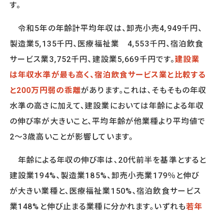
す。
令和5年の年齢計平均年収は、卸売小売4,949千円、
OTHER
製造業5,135千円、医療福祉業 4,553千円、宿泊飲食
HRデータ解説
コラム
サービス業3,752千円、建設業5,669千円です。
建設業
ニュースリリース
は年収水準が最も高く、宿泊飲食サービス業と比較する
メールマガジン購読申込フォーム
と200万円弱の乖離
があります。これは、そもそもの年収
オピニオン
水準の高さに加えて、建設業においては年齢による年収
の伸び率が大きいこと、平均年齢が他業種より平均値で
BOOKS
2～3歳高いことが影響しています。
書籍紹介
年齢による年収の伸び率は、20代前半を基準とすると
建設業194%、製造業185%、卸売小売業179％と伸び
が大きい業種と、医療福祉業150%、宿泊飲食サービス
CONTACT
業148%と伸び止まる業種に分かれます。いずれも
若年