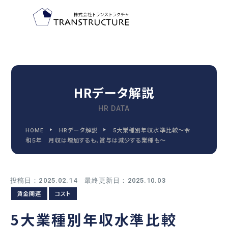
TOP-PAGE
ホーム
HRデータ解説
HR DATA
FEATURE
HOME
HRデータ解説
5大業種別年収水準比較～令
トランストラクチャの特徴
和５年　月収は増加するも、賞与は減少する業種も～
投稿日：2025.02.14 最終更新日：2025.10.03
2030
賃金関連
コスト
2030年代までに変わる
人事管理の9つの領域
5大業種別年収水準比較