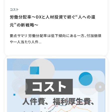
コスト
労働分配率～DXと人材投資で紡ぐ“人への還
元”の新戦略～
要点サマリ 労働分配率は低下傾向にある一方、付加価値
や一人当たり人件…