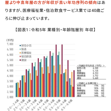
層より中高年層の方が年収が高い年功序列の傾向
はあ
サービスに関するご相談や
りますが、医療福祉業・宿泊飲食サービス業では40歳ご
資料請求をご希望の方は
お気軽にお問い合わせください
ろに伸び止まっています。
03-5213-3931
TEL.
【図表1：令和5年 業種別・年齢階層別 年収】
［受付時間］平日 09:00～17:30
無料相談フォーム
資料請求をする