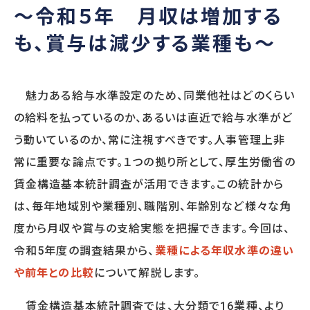
～令和５年 月収は増加する
も、賞与は減少する業種も～
SERVICE
提供サービス
魅力ある給与水準設定のため、同業他社はどのくらい
調査・診断
人事制度
の給料を払っているのか、あるいは直近で給与水準がど
人事アナリシスレポート®
人事制度設計
スマートアセスメント®
人事制度移行
う動いているのか、常に注視すべきです。人事管理上非
人材アセスメント
人事制度運用
常に重要な論点です。１つの拠り所として、厚生労働省の
モチベーションサーベイ
関連制度設計
賃金構造基本統計調査が活用できます。この統計から
360度診断
は、毎年地域別や業種別、職階別、年齢別など様々な角
人材開発
雇用施策・その他
度から月収や賞与の支給実態を把握できます。今回は、
人材育成方針策定
雇用調整施策・
教育体系構築
適正人員・人件
令和5年度の調査結果から、
業種による年収水準の違い
教育研修の企画・実施
や前年との比較
について解説します。
賃金構造基本統計調査では、大分類で16業種、より