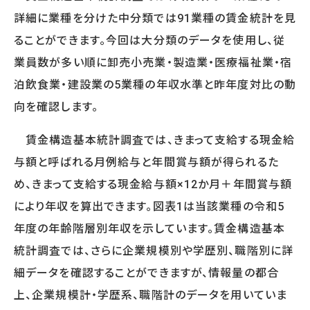
WORKS
詳細に業種を分けた中分類では91業種の賃金統計を見
事例
ることができます。今回は大分類のデータを使用し、従
人事向け無料セミナー情報
業員数が多い順に卸売小売業・製造業・医療福祉業・宿
泊飲食業・建設業の5業種の年収水準と昨年度対比の動
COMPANY
向を確認します。
会社概要
賃金構造基本統計調査では、きまって支給する現金給
コンサルタント紹介
与額と呼ばれる月例給与と年間賞与額が得られるた
プライバシーポリシー
め、きまって支給する現金給与額×12か月＋年間賞与額
により年収を算出できます。図表1は当該業種の令和5
RECRUIT
年度の年齢階層別年収を示しています。賃金構造基本
採用情報トップ
統計調査では、さらに企業規模別や学歴別、職階別に詳
募集要項
細データを確認することができますが、情報量の都合
採用エントリー
上、企業規模計・学歴系、職階計のデータを用いていま
研修講師エントリー