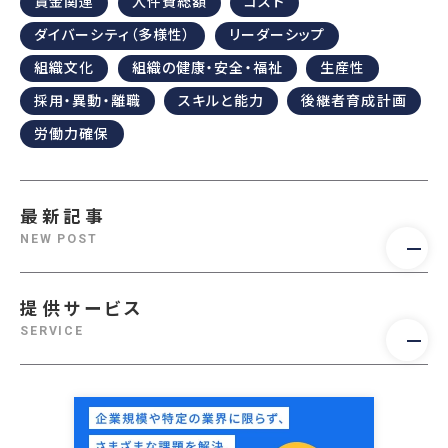
賃金関連
人件費総額
コスト
ダイバーシティ（多様性）
リーダーシップ
組織文化
組織の健康・安全・福祉
生産性
採用・異動・離職
スキルと能力
後継者育成計画
労働力確保
最新記事
NEW POST
提供サービス
SERVICE