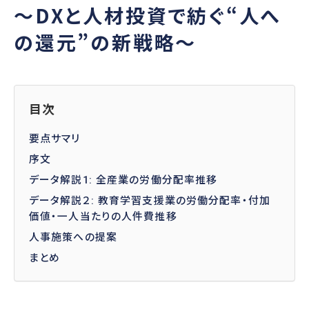
～DXと人材投資で紡ぐ“人へ
の還元”の新戦略～
SERVICE
提供サービス
調査・診断
人事制度
目次
人事アナリシスレポート®
人事制度設計
スマートアセスメント®
人事制度移行
要点サマリ
人材アセスメント
人事制度運用
序文
モチベーションサーベイ
関連制度設計
データ解説1: 全産業の労働分配率推移
360度診断
データ解説２: 教育学習支援業の労働分配率・付加
人材開発
雇用施策・その他
価値・一人当たりの人件費推移
人材育成方針策定
雇用調整施策・
人事施策への提案
教育体系構築
適正人員・人件
まとめ
教育研修の企画・実施