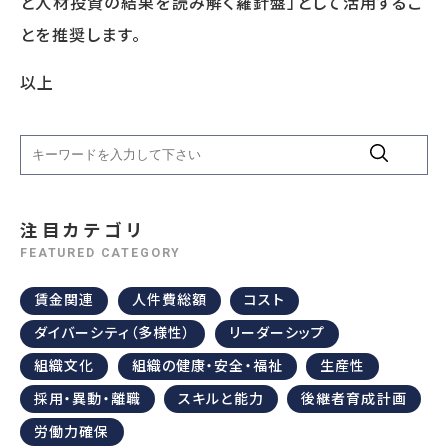
と人材投資の結果を読み解く羅針盤」として活用するこ
とを推奨します。
以上
注目カテゴリ
FEATURED CATEGORY
賃金関連
人件費総額
コスト
ダイバーシティ（多様性）
リーダーシップ
組織文化
組織の健康・安全・福祉
生産性
採用・異動・離職
スキルと能力
後継者育成計画
労働力確保