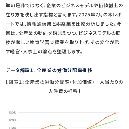
準の是非ではなく、企業のビジネスモデルや価値創出の
在り方を映し出す指標と言えます。
2025年7月の本レポ
OTHER
ート
では、情報通信業と娯楽業を比較分析しました。今
HRデータ解説
回は、全産業の動向を踏まえつつ、ビジネスモデルの転
コラム
ニュースリリース
換が著しい教育学習支援業を取り上げ、その変化が示
メールマガジン購読申込フォーム
す経営・人事上の論点を整理します。
オピニオン
データ解説1: 全産業の労働分配率推移
BOOKS
【図表１：全産業の労働分配率・付加価値・一人当たりの
書籍紹介
人件費の推移】
CONTACT