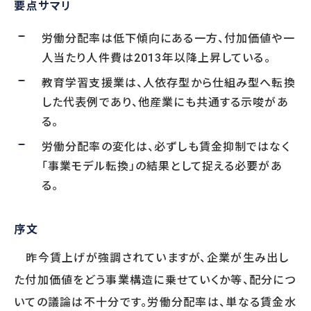
要点サマリ
WORKS
事例
労働分配率は低下傾向にある一方、付加価値や一
人事向け無料セミナー情報
人当たり人件費は2013年以降上昇している。
教育学習支援業は、人依存型から仕組み型へ転換
COMPANY
した代表例であり、他産業にも共通する示唆があ
る。
会社概要
労働分配率の変化は、必ずしも賃金抑制ではなく
コンサルタント紹介
プライバシーポリシー
「事業モデル転換」の結果として捉える必要があ
る。
RECRUIT
序文
採用情報トップ
昨今賃上げが強調されていますが、企業が生み出し
募集要項
た付加価値をどう事業構造に乗せていくか等、配分につ
採用エントリー
研修講師エントリー
いての議論は不十分です。労働分配率は、単なる賃金水