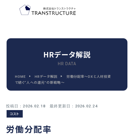
TOP-PAGE
ホーム
HRデータ解説
HR DATA
FEATURE
HOME
HRデータ解説
労働分配率～DXと人材投資
トランストラクチャの特徴
で紡ぐ“人への還元”の新戦略～
投稿日：2026.02.18 最終更新日：2026.02.24
2030
コスト
2030年代までに変わる
人事管理の9つの領域
労働分配率