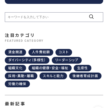
注目カテゴリ
FEATURED CATEGORY
賃金関連
人件費総額
コスト
ダイバーシティ（多様性）
リーダーシップ
組織文化
組織の健康・安全・福祉
生産性
採用・異動・離職
スキルと能力
後継者育成計画
労働力確保
最新記事