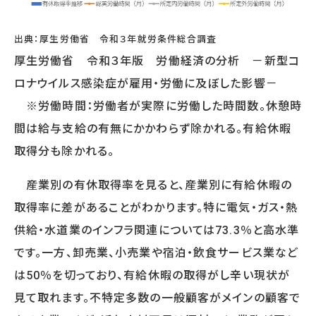
サービスに関するご相談や
資料請求をご希望の方は
出典：厚生労働省 令和３年就労条件総合調査
お気軽にお問い合わせください
厚生労働省 令和３年版 労働経済の分析 －新型コ
03-5213-3931
ロナウイルス感染症が雇用・労働に及ぼした影響－
TEL.
［受付時間］平日 09:00～17:30
※労働時間：労働者が実際に労働した時間数。休憩時
無料相談フォーム
間は給与支給の有無にかかわらず除かれる。有給休暇
取得分も除かれる。
資料請求をする
産業別の有休取得率を見ると、産業別に有給休暇の
取得率に差があることがわかります。特に電気・ガス・熱
供給・水道業のインフラ関連については73.3％と高水準
です。一方、卸売業、小売業や宿泊・飲食サービス業など
は50％を切っており、有給休暇の取得がし辛い現状が
見て取れます。不特定多数の一般顧客がメインの顧客で