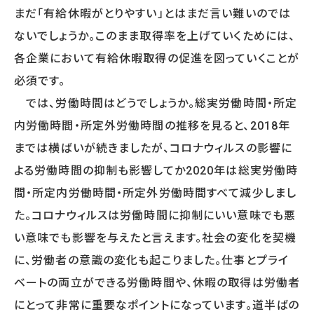
WORKS
まだ「有給休暇がとりやすい」とはまだ言い難いのでは
事例
ないでしょうか。このまま取得率を上げていくためには、
人事向け無料セミナー情報
各企業において有給休暇取得の促進を図っていくことが
必須です。
COMPANY
では、労働時間はどうでしょうか。総実労働時間・所定
内労働時間・所定外労働時間の推移を見ると、2018年
会社概要
までは横ばいが続きましたが、コロナウィルスの影響に
コンサルタント紹介
プライバシーポリシー
よる労働時間の抑制も影響してか2020年は総実労働時
間・所定内労働時間・所定外労働時間すべて減少しまし
た。コロナウィルスは労働時間に抑制にいい意味でも悪
RECRUIT
い意味でも影響を与えたと言えます。社会の変化を契機
採用情報トップ
に、労働者の意識の変化も起こりました。仕事とプライ
募集要項
ベートの両立ができる労働時間や、休暇の取得は労働者
採用エントリー
研修講師エントリー
にとって非常に重要なポイントになっています。道半ばの