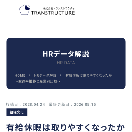
TOP-PAGE
ホーム
HRデータ解説
HR DATA
FEATURE
HOME
HRデータ解説
有給休暇は取りやすくなったか
トランストラクチャの特徴
～取得率推移と産業別比較～
投稿日：2023.04.24 最終更新日：2026.05.15
2030
組織文化
2030年代までに変わる
人事管理の9つの領域
有給休暇は取りやすくなったか