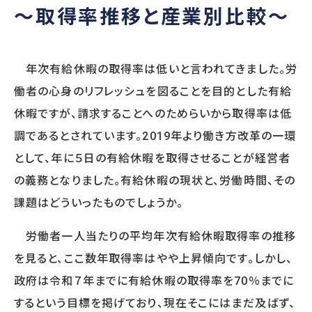
～取得率推移と産業別比較～
SERVICE
提供サービス
年次有給休暇の取得率は低いと言われてきました。労
働者の心身のリフレッシュを図ることを目的とした有給
調査・診断
人事制度
休暇ですが、請求することへのためらいから取得率は低
人事アナリシスレポート®
人事制度設計
調であるとされています。2019年より働き方改革の一環
スマートアセスメント®
人事制度移行
人材アセスメント
人事制度運用
として、年に５日の有給休暇を取得させることが経営者
モチベーションサーベイ
関連制度設計
の義務となりました。有給休暇の現状と、労働時間、その
360度診断
課題はどういったものでしょうか。
人材開発
雇用施策・その他
人材育成方針策定
雇用調整施策・
労働者一人当たりの平均年次有給休暇取得率の推移
教育体系構築
適正人員・人件
を見ると、ここ数年取得率はやや上昇傾向です。しかし、
教育研修の企画・実施
政府は令和７年までに有給休暇の取得率を70％までに
するという目標を掲げており、現在そこにはまだ及ばず、