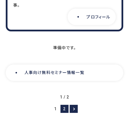
WORKS
事。
事例
プロフィール
人事向け無料セミナー情報
COMPANY
準備中です。
会社概要
コンサルタント紹介
プライバシーポリシー
人事向け無料セミナー情報一覧
RECRUIT
1 / 2
採用情報トップ
1
2
募集要項
採用エントリー
研修講師エントリー