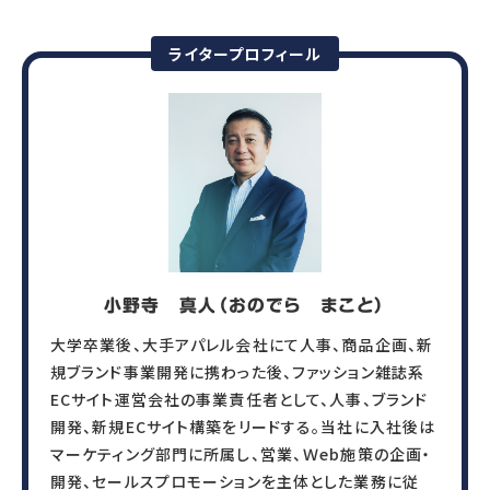
ライタープロフィール
SERVICE
提供サービス
調査・診断
人事制度
人事アナリシスレポート®
人事制度設計
スマートアセスメント®
人事制度移行
人材アセスメント
人事制度運用
モチベーションサーベイ
関連制度設計
360度診断
小野寺 真人（おのでら まこと）
人材開発
雇用施策・その他
大学卒業後、大手アパレル会社にて人事、商品企画、新
人材育成方針策定
雇用調整施策・
規ブランド事業開発に携わった後、ファッション雑誌系
教育体系構築
適正人員・人件
ECサイト運営会社の事業責任者として、人事、ブランド
教育研修の企画・実施
開発、新規ECサイト構築をリードする。当社に入社後は
マーケティング部門に所属し、営業、Ｗeb施策の企画・
開発、セールスプロモーションを主体とした業務に従