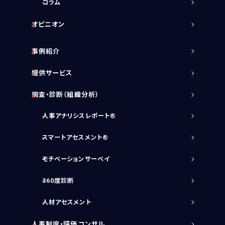
コラム
サービスに関するご相談や
資料請求をご希望の方は
オピニオン
お気軽にお問い合わせください
03-5213-3931
事例紹介
TEL.
［受付時間］平日 09:00～17:30
提供サービス
無料相談フォーム
調査・診断（組織分析）
資料請求をする
人事アナリシスレポート®
スマートアセスメント®
モチベーションサーベイ
360度診断
人材アセスメント
人事制度・評価コンサル