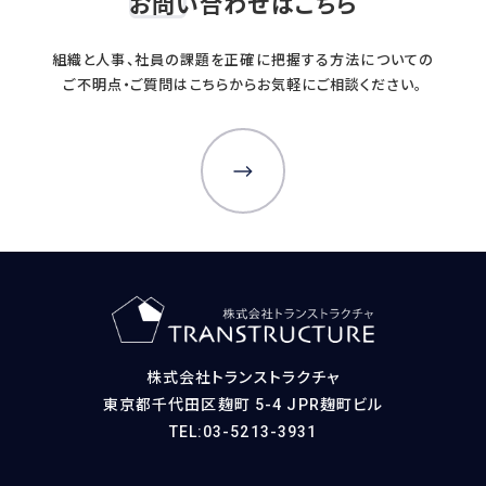
お問い合わせはこちら
WORKS
事例
組織と人事、社員の課題を正確に把握する方法についての
人事向け無料セミナー情報
ご不明点・ご質問はこちらからお気軽にご相談ください。
COMPANY
会社概要
コンサルタント紹介
プライバシーポリシー
RECRUIT
株式会社トランストラクチャ
採用情報トップ
東京都千代田区麹町 5-4 JPR麹町ビル
募集要項
TEL:03-5213-3931
採用エントリー
研修講師エントリー