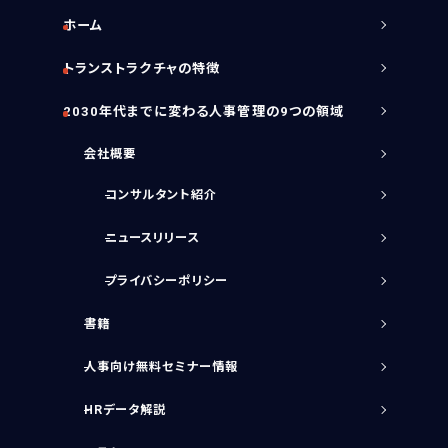
ホーム
OTHER
トランストラクチャの特徴
HRデータ解説
2030年代までに変わる人事管理の9つの領域
コラム
ニュースリリース
会社概要
メールマガジン購読申込フォーム
オピニオン
コンサルタント紹介
ニュースリリース
BOOKS
プライバシーポリシー
書籍紹介
書籍
人事向け無料セミナー情報
HRデータ解説
CONTACT