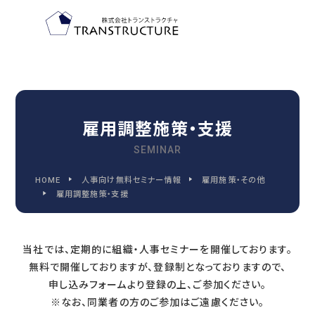
TOP-PAGE
ホーム
雇用調整施策・支援
SEMINAR
FEATURE
HOME
人事向け無料セミナー情報
雇用施策・その他
トランストラクチャの特徴
雇用調整施策・支援
当社では、定期的に組織・人事セミナーを開催しております。
2030
無料で開催しておりますが、登録制となっておりますので、
2030年代までに変わる
申し込みフォームより登録の上、ご参加ください。
人事管理の9つの領域
※なお、同業者の方のご参加はご遠慮ください。