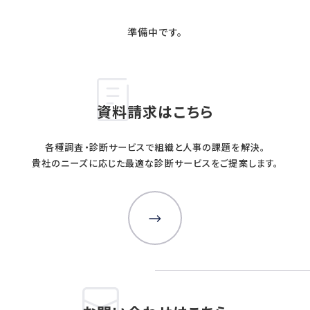
準備中です。
SERVICE
提供サービス
調査・診断
人事制度
資料請求はこちら
人事アナリシスレポート®
人事制度設計
スマートアセスメント®
人事制度移行
各種調査・診断サービスで組織と人事の課題を解決。
人材アセスメント
人事制度運用
貴社のニーズに応じた最適な診断サービスをご提案します。
モチベーションサーベイ
関連制度設計
360度診断
人材開発
雇用施策・その他
人材育成方針策定
雇用調整施策・
教育体系構築
適正人員・人件
教育研修の企画・実施