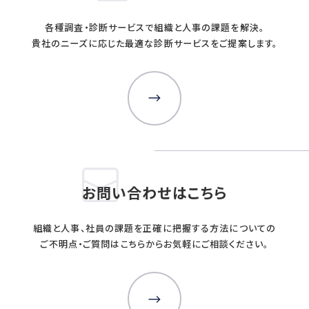
WORKS
各種調査・診断サービスで組織と人事の課題を解決。
事例
貴社のニーズに応じた最適な診断サービスをご提案します。
人事向け無料セミナー情報
COMPANY
会社概要
コンサルタント紹介
プライバシーポリシー
お問い合わせはこちら
RECRUIT
組織と人事、社員の課題を正確に把握する方法についての
採用情報トップ
ご不明点・ご質問はこちらからお気軽にご相談ください。
募集要項
採用エントリー
研修講師エントリー