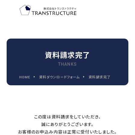
TOP-PAGE
ホーム
資料請求完了
THANKS
FEATURE
HOME
資料ダウンロードフォーム
資料請求完了
トランストラクチャの特徴
2030
この度は資料請求をしていただき、
2030年代までに変わる
誠にありがとうございます。
人事管理の9つの領域
お客様のお申込み内容は正常に受付いたしました。