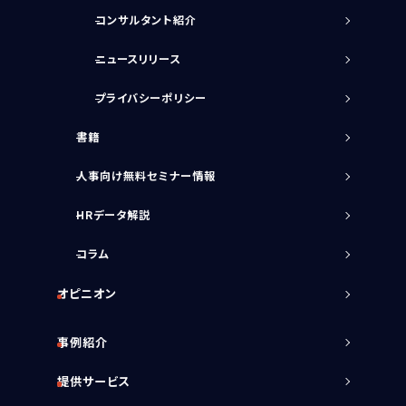
コンサルタント紹介
サービスに関するご相談や
資料請求をご希望の方は
ニュースリリース
お気軽にお問い合わせください
03-5213-3931
プライバシーポリシー
TEL.
［受付時間］平日 09:00～17:30
書籍
無料相談フォーム
人事向け無料セミナー情報
資料請求をする
HRデータ解説
コラム
オピニオン
事例紹介
提供サービス