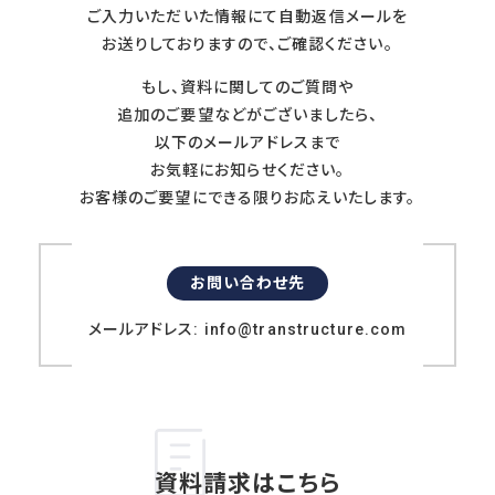
ご入力いただいた情報にて自動返信メールを
お送りしておりますので、ご確認ください。
SERVICE
もし、資料に関してのご質問や
提供サービス
追加のご要望などがございましたら、
以下のメールアドレスまで
調査・診断
人事制度
お気軽にお知らせください。
人事アナリシスレポート®
人事制度設計
お客様のご要望にできる限りお応えいたします。
スマートアセスメント®
人事制度移行
人材アセスメント
人事制度運用
モチベーションサーベイ
関連制度設計
お問い合わせ先
360度診断
メールアドレス: info@transtructure.com
人材開発
雇用施策・その他
人材育成方針策定
雇用調整施策・
教育体系構築
適正人員・人件
教育研修の企画・実施
資料請求はこちら