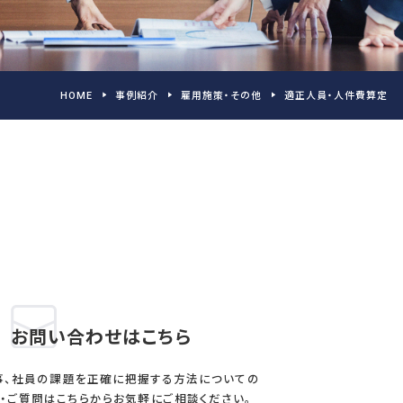
人件費算定
い
03-5213-3931
ト
TEL.
［受付時間］平日 09:00～17:30
HOME
事例紹介
雇用施策・その他
適正人員・人件費算定
無料相談フォーム
説
資料請求をする
ース
ン購読申込フォーム
お問い合わせはこちら
事、社員の課題を正確に把握する方法についての
・ご質問はこちらからお気軽にご相談ください。