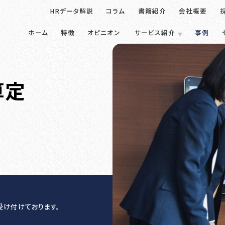
HRデータ解説
コラム
書籍紹介
会社概要
ホーム
特徴
オピニオン
サービス紹介
事例
SERVICE
算定
FEATURE
提供サービス一覧
トランストラクチャの特徴
調査・診断
人事アナリシス
人事制度設計
人材育成方針
雇用調整施策・
人事制度
スマートアセス
人事制度移行
教育体系構築
適正人員・人件
人材開発
Innovators’ 
人事制度運用
教育研修の企画
雇用施策・その他
モチベーション
関連制度設計
人材開発
雇用施策・そ
受け付けております。
人材育成方針策定
雇用調整施