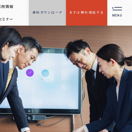
採用情報
資料ダウンロード
まずは無料相談する
MENU
セミナー
2030
2030年代までに変わる
人事管理の9つの領域
レポート®
策定
支援
メント®
支援
費算定
Discovery
支援
・実施
CONTACT
無料相談フォーム
サーベイ
サービスに関するご相談や
の他
資料請求をご希望の方は
お役立ち資料を受取る
策・支援
お気軽にお問い合わせくださ