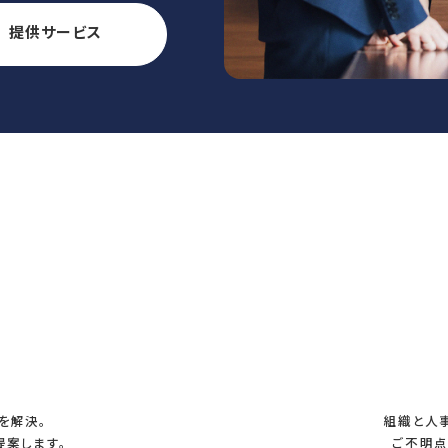
360度診断
教育体系構築
適正人員・
教育研修の企画・実施
提供サービス
人材アセスメン
RECRUIT
OTHER
採用情報トップ
HRデータ解
コラム
募集要項
ニュースリリ
採用エントリー
メールマガジ
研修講師エントリー
オピニオン
を解決。
組織と人
提案します。
ご不明点