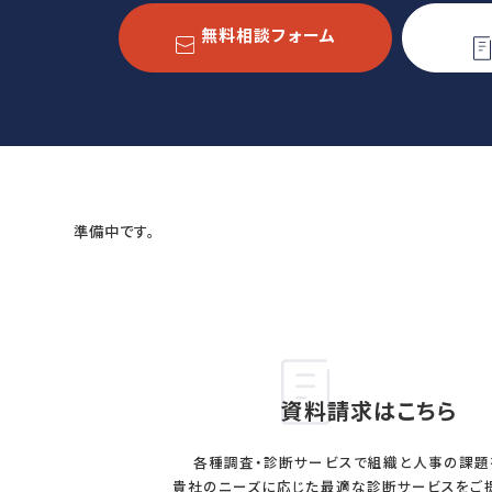
スマートアセスメント®
人事制度移行支援
人材アセスメント
人事制度運用支援
無料相談フォーム
モチベーションサーベイ
関連制度設計
360度診断
WORKS
COMPANY
事例
会社概要
準備中です。
人事向け無料セミナー情報
コンサルタント紹介
プライバシーポリシー
BOOKS
資料請求はこちら
書籍紹介
各種調査・診断サービスで組織と人事の課題
貴社のニーズに応じた最適な診断サービスをご